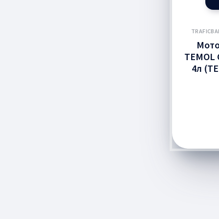
TRAFICB
Мото
TEMOL C
4л (T