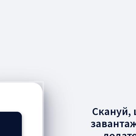
Скануй,
заванта
додат