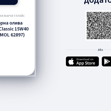
ANK МАРКЕТПЛЕЙС
рна олива
lassic 15W40
EMOL 62897)
Або